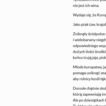
nie jest ich wina.
Wydaje się, że Kuro
Jako ptak tzw. krajo
Zniknęły śródpolne 
i wielobarwny niegd
odpowiedniego wspa
dużych ilości środk
końcu trują jaja, pis
Młode kuropatwy, ja
pomaga uniknąć atak
aby rolnicy kosili ł
Dorosłe chętnie skub
którą zapewniają im 
Ale po dziesiątkach 