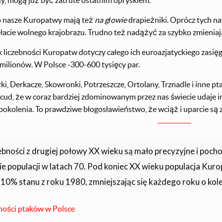
ły, mogą już być zatrute ostatnim opryskiem.
o nasze Kuropatwy mają też
na głowie
drapieżniki. Oprócz tych na
łacie wolnego krajobrazu. Trudno też nadążyć za szybko zmieniają
liczebności Kuropatw dotyczy całego ich euroazjatyckiego zasięgu
 milionów. W Polsce -300-600 tysięcy par.
i, Derkacze, Skowronki, Potrzeszcze, Ortolany, Trznadle i inne pt
 cud, że w coraz bardziej zdominowanym przez nas świecie udaje i
pokolenia. To prawdziwe błogosławieństwo, że wciąż i uparcie są 
ebności z drugiej połowy XX wieku są mało precyzyjne i poc
e populacji w latach 70. Pod koniec XX wieku populacja Kurop
10% stanu z roku 1980, zmniejszając się każdego roku o kol
ności ptaków w Polsce