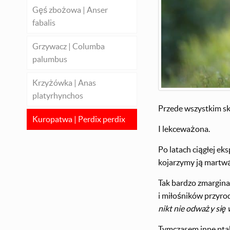
Gęś zbożowa | Anser
fabalis
Grzywacz | Columba
palumbus
Krzyżówka | Anas
platyrhynchos
Przede wszystkim s
Kuropatwa | Perdix perdix
I lekceważona.
Po latach ciągłej e
kojarzymy ją martwą,
Tak bardzo zmargina
i miłośników przyrod
nikt nie odważy się
Tymczasem inne ptaki