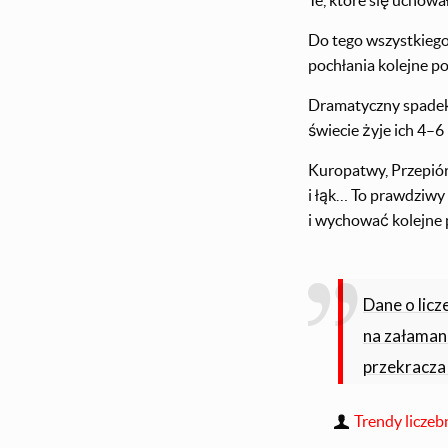
Te, które się uchowa
Do tego wszystkieg
pochłania kolejne po
Dramatyczny spadek 
świecie żyje ich 4–6
Kuropatwy, Przepiórk
i łąk… To prawdziwy
i wychować kolejne 
Dane o licz
na załamani
przekracza 
Trendy liczeb