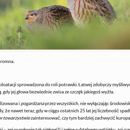
kromna.
ksploatacji sprowadzona do roli potrawki. Łatwej zdobyczy myśliw
 gdy jej głowa bezwiednie zwisa ze szczęk jakiegoś wyżła.
lizowana i
pogardzana
przez wszystkich, nie wyłączając środowisk
y, że nawet teraz, gdy w ciągu ostatnich 25 lat jej liczebność spad
 w towarzystwie
zainteresować, czy tym bardziej zachwycić kurop
 – ani w połowie tak piękne(!) i pełne subtelnego wdzięku, ani na