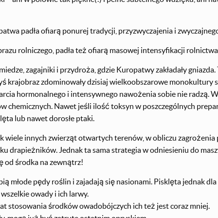
patwa padła ofiarą ponurej tradycji, przyzwyczajenia i zwyczajne
brazu rolniczego, padła też ofiarą masowej intensyfikacji rolnictwa
miedze, zagajniki i przydroża, gdzie Kuropatwy zakładały gniazda
yś krajobraz zdominowały dzisiaj wielkoobszarowe monokultury s
rcia hormonalnego i intensywnego nawożenia sobie nie radzą. W
ów chemicznych. Nawet jeśli ilość toksyn w poszczególnych prepa
klęta lub nawet dorosłe ptaki.
k wiele innych zwierząt otwartych terenów, w obliczu zagrożenia 
u drapieżników. Jednak ta sama strategia w odniesieniu do maszyn
ąkę od środka na zewnątrz!
ią młode pędy roślin i zajadają się nasionami. Pisklęta jednak dl
wszelkie owady i ich larwy.
lat stosowania środków owadobójczych ich też jest coraz mniej.