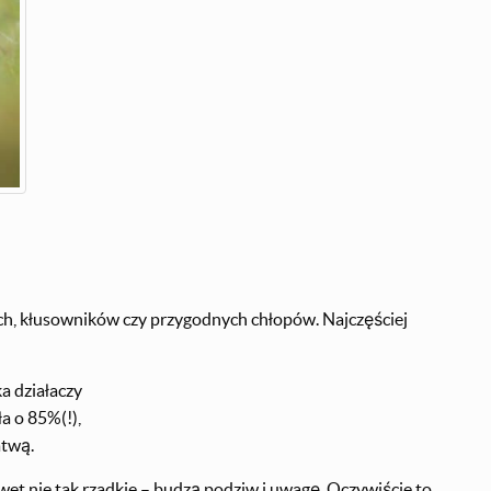
ych, kłusowników czy przygodnych chłopów. Najczęściej
a działaczy
ła o 85%(!),
atwą.
wet nie tak rzadkie – budzą podziw i uwagę. Oczywiście to