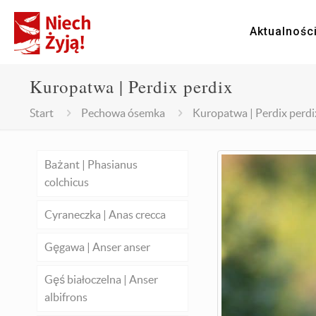
Aktualnośc
Kuropatwa | Perdix perdix
Start
Pechowa ósemka
Kuropatwa | Perdix perdi
Bażant | Phasianus
colchicus
Cyraneczka | Anas crecca
Gęgawa | Anser anser
Gęś białoczelna | Anser
albifrons