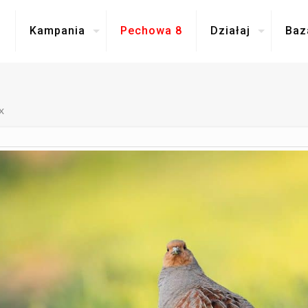
i
Kampania
Pechowa 8
Działaj
Baz
x