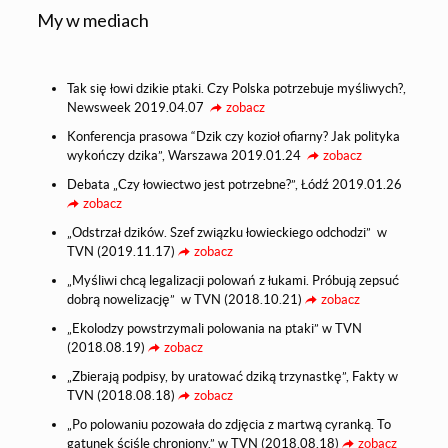
My w mediach
Tak się łowi dzikie ptaki. Czy Polska potrzebuje myśliwych?,
Newsweek 2019.04.07
zobacz
Konferencja prasowa “Dzik czy kozioł ofiarny? Jak polityka
wykończy dzika”, Warszawa 2019.01.24
zobacz
Debata „Czy łowiectwo jest potrzebne?”, Łódź 2019.01.26
zobacz
„Odstrzał dzików. Szef związku łowieckiego odchodzi” w
TVN (2019.11.17)
zobacz
„Myśliwi chcą legalizacji polowań z łukami. Próbują zepsuć
dobrą nowelizację” w TVN (2018.10.21)
zobacz
„Ekolodzy powstrzymali polowania na ptaki” w TVN
(2018.08.19)
zobacz
„Zbierają podpisy, by uratować dziką trzynastkę”, Fakty w
TVN (2018.08.18)
zobacz
„Po polowaniu pozowała do zdjęcia z martwą cyranką. To
gatunek ściśle chroniony.” w TVN (2018.08.18)
zobacz