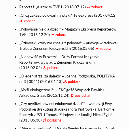
Reportaż „Alarm” w TVP1 (2018.07.12)
zobacz
„Chcą zakazu polowań na ptaki”, Teleexpress (2017.04.12)
zobacz
„Polowanie nie dla dzieci” – Magazyn Ekspresu Reporterów
TVP (2016.12.20)
zobacz
„Człowiek, który nie chce już polować” – audycja w radiowej
Trójce z Zenonem Kruczyńskim (2016.05.06)
zobacz
„Nienawiść w Puszczy” – Duży Format Magazyn
Reporterów, wywiad z Zenonem Kruczyńskim
(2016.02.04)
pobierz
„O jeden strzał za daleko” – Joanna Podgórska, POLITYKA
nr 3 | 3041) (2016.01.13)
pobierz
„Myśl ekologicznie 2” – EKOgość Wojciech Pawlik i
Arkadiusz Glaas (2015.11.24)
posłuchaj
„Czy myśliwi powinni edukować dzieci?” – w audycji Ewy
Podolskiej dyskutują dr Aleksandra Piotrowska, Bartłomiej
Popczyk z PZŁ i Tomasz Zdrojewski z koalicji Niech Żyją!
(2015.05.30)
posłuchaj
„Wierzę w zwierzę” – Dorota Sumińska rozmawia z Dorotą