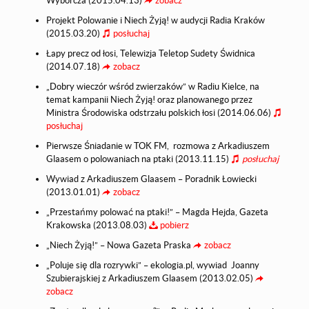
Wyborcza (2015.04.13)
zobacz
Projekt Polowanie i Niech Żyją! w audycji Radia Kraków
(2015.03.20)
posłuchaj
Łapy precz od łosi, Telewizja Teletop Sudety Świdnica
(2014.07.18)
zobacz
„Dobry wieczór wśród zwierzaków” w Radiu Kielce, na
temat kampanii Niech Żyją! oraz planowanego przez
Ministra Środowiska odstrzału polskich łosi (2014.06.06)
posłuchaj
Pierwsze Śniadanie w TOK FM, rozmowa z Arkadiuszem
Glaasem o polowaniach na ptaki (2013.11.15)
posłuchaj
Wywiad z Arkadiuszem Glaasem – Poradnik Łowiecki
(2013.01.01)
zobacz
„Przestańmy polować na ptaki!” – Magda Hejda, Gazeta
Krakowska (2013.08.03)
pobierz
„Niech Żyją!” – Nowa Gazeta Praska
zobacz
„Poluje się dla rozrywki” – ekologia.pl, wywiad Joanny
Szubierajskiej z Arkadiuszem Glaasem (2013.02.05)
zobacz