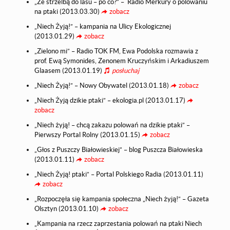
„Ze strzelbą do lasu – po co?” – Radio Merkury o polowaniu
na ptaki (2013.03.30)
zobacz
„Niech Żyją!” – kampania na Ulicy Ekologicznej
(2013.01.29)
zobacz
„Zielono mi” – Radio TOK FM, Ewa Podolska rozmawia z
prof. Ewą Symonides, Zenonem Kruczyńskim i Arkadiuszem
Glaasem (2013.01.19)
posłuchaj
„Niech Żyją!” – Nowy Obywatel (2013.01.18)
zobacz
„Niech Żyją dzikie ptaki” – ekologia.pl (2013.01.17)
zobacz
„Niech żyją! – chcą zakazu polowań na dzikie ptaki” –
Pierwszy Portal Rolny (2013.01.15)
zobacz
„Głos z Puszczy Białowieskiej” – blog Puszcza Białowieska
(2013.01.11)
zobacz
„Niech Żyją! ptaki” – Portal Polskiego Radia (2013.01.11)
zobacz
„Rozpoczęła się kampania społeczna „Niech żyją!” – Gazeta
Olsztyn (2013.01.10)
zobacz
„Kampania na rzecz zaprzestania polowań na ptaki Niech