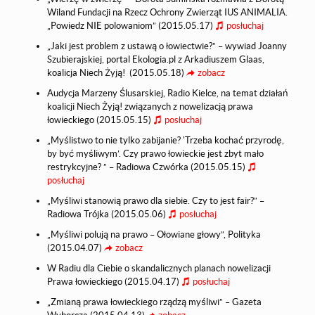
Wiland Fundacji na Rzecz Ochrony Zwierząt IUS ANIMALIA.
„Powiedz NIE polowaniom” (2015.05.17)
posłuchaj
„Jaki jest problem z ustawą o łowiectwie?” – wywiad Joanny
Szubierajskiej, portal Ekologia.pl z Arkadiuszem Glaas,
koalicja Niech Żyją! (2015.05.18)
zobacz
Audycja Marzeny Ślusarskiej, Radio Kielce, na temat działań
koalicji Niech Żyją! związanych z nowelizacją prawa
łowieckiego (2015.05.15)
posłuchaj
„Myślistwo to nie tylko zabijanie? 'Trzeba kochać przyrodę,
by być myśliwym’. Czy prawo łowieckie jest zbyt mało
restrykcyjne? ” – Radiowa Czwórka (2015.05.15)
posłuchaj
„Myśliwi stanowią prawo dla siebie. Czy to jest fair?” –
Radiowa Trójka (2015.05.06)
posłuchaj
„Myśliwi polują na prawo – Ołowiane głowy”, Polityka
(2015.04.07)
zobacz
W Radiu dla Ciebie o skandalicznych planach nowelizacji
Prawa łowieckiego (2015.04.17)
posłuchaj
„Zmianą prawa łowieckiego rządzą myśliwi” – Gazeta