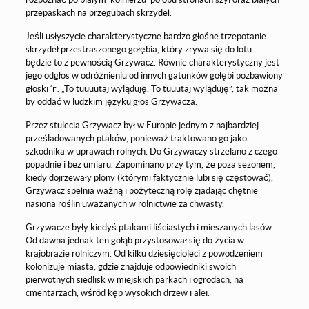
przepaskach na przegubach skrzydeł.
Jeśli usłyszycie charakterystyczne bardzo głośne trzepotanie
skrzydeł przestraszonego gołębia, który zrywa się do lotu –
będzie to z pewnością Grzywacz. Równie charakterystyczny jest
jego odgłos w odróżnieniu od innych gatunków gołębi pozbawiony
głoski ‘r’. „To tuuuutaj wyląduję. To tuuutaj wyląduję”, tak można
by oddać w ludzkim języku głos Grzywacza.
Przez stulecia Grzywacz był w Europie jednym z najbardziej
prześladowanych ptaków, ponieważ traktowano go jako
szkodnika w uprawach rolnych. Do Grzywaczy strzelano z czego
popadnie i bez umiaru. Zapominano przy tym, że poza sezonem,
kiedy dojrzewały plony (którymi faktycznie lubi się częstować),
Grzywacz spełnia ważną i pożyteczną rolę zjadając chętnie
nasiona roślin uważanych w rolnictwie za chwasty.
Grzywacze były kiedyś ptakami liściastych i mieszanych lasów.
Od dawna jednak ten gołąb przystosował się do życia w
krajobrazie rolniczym. Od kilku dziesięcioleci z powodzeniem
kolonizuje miasta, gdzie znajduje odpowiedniki swoich
pierwotnych siedlisk w miejskich parkach i ogrodach, na
cmentarzach, wśród kęp wysokich drzew i alei.