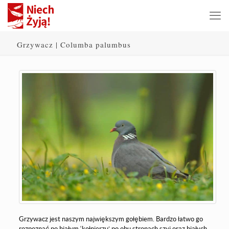
Grzywacz | Columba palumbus
Grzywacz jest naszym największym gołębiem. Bardzo łatwo go
rozpoznać po białym ‘kołnierzu’ po obu stronach szyi oraz białych