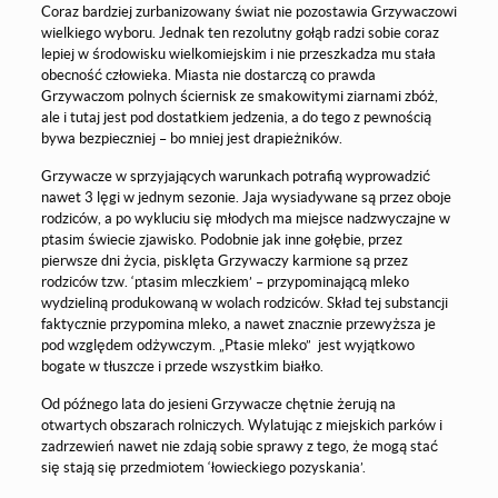
Coraz bardziej zurbanizowany świat nie pozostawia Grzywaczowi
wielkiego wyboru. Jednak ten rezolutny gołąb radzi sobie coraz
lepiej w środowisku wielkomiejskim i nie przeszkadza mu stała
obecność człowieka. Miasta nie dostarczą co prawda
Grzywaczom polnych ściernisk ze smakowitymi ziarnami zbóż,
ale i tutaj jest pod dostatkiem jedzenia, a do tego z pewnością
bywa bezpieczniej – bo mniej jest drapieżników.
Grzywacze w sprzyjających warunkach potrafią wyprowadzić
nawet 3 lęgi w jednym sezonie. Jaja wysiadywane są przez oboje
rodziców, a po wykluciu się młodych ma miejsce nadzwyczajne w
ptasim świecie zjawisko. Podobnie jak inne gołębie, przez
pierwsze dni życia, pisklęta Grzywaczy karmione są przez
rodziców tzw. ‘ptasim mleczkiem’ – przypominającą mleko
wydzieliną produkowaną w wolach rodziców. Skład tej substancji
faktycznie przypomina mleko, a nawet znacznie przewyższa je
pod względem odżywczym. „Ptasie mleko” jest wyjątkowo
bogate w tłuszcze i przede wszystkim białko.
Od późnego lata do jesieni Grzywacze chętnie żerują na
otwartych obszarach rolniczych. Wylatując z miejskich parków i
zadrzewień nawet nie zdają sobie sprawy z tego, że mogą stać
się stają się przedmiotem ‘łowieckiego pozyskania’.