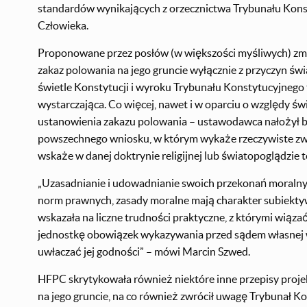
standardów wynikających z orzecznictwa Trybunału Kons
Człowieka.
Proponowane przez posłów (w większości myśliwych) zmia
zakaz polowania na jego gruncie wyłącznie z przyczyn św
świetle Konstytucji i wyroku Trybunału Konstytucyjnego 
wystarczająca. Co więcej, nawet i w oparciu o względy 
ustanowienia zakazu polowania – ustawodawca nałożył b
powszechnego wniosku, w którym wykaże rzeczywiste zwią
wskaże w danej doktrynie religijnej lub światopoglądzie t
„Uzasadnianie i udowadnianie swoich przekonań moralnyc
norm prawnych, zasady moralne mają charakter subiekty
wskazała na liczne trudności praktyczne, z którymi wiąz
jednostkę obowiązek wykazywania przed sądem własnej wi
uwłaczać jej godności” – mówi Marcin Szwed.
HFPC skrytykowała również niektóre inne przepisy proj
na jego gruncie, na co również zwrócił uwagę Trybunał 