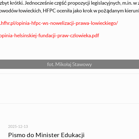
t krótki. Jednocześnie część propozycji legislacyjnych, m.in. w z
bwodów łowieckich, HFPC oceniła jako krok w pożądanym kierun
hfhr.pl/opinia-hfpc-ws-nowelizacji-prawa-lowieckiego/
opinia-helsinskiej-fundacji-praw-czlowieka.pdf
fot. Mikołaj Stawowy
2025-12-13
Pismo do Minister Edukacji