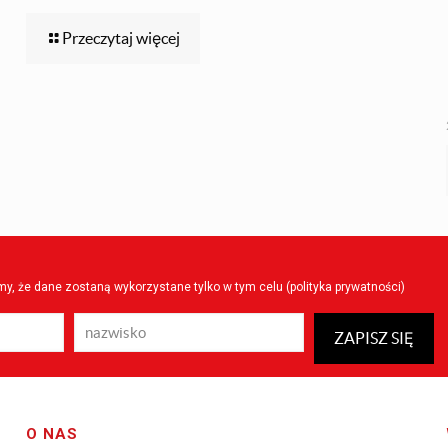
Przeczytaj więcej
y, że dane zostaną wykorzystane tylko w tym celu (
polityka prywatności
)
O NAS