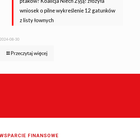
ptaków? Koalicja Niech Żyją! złożyła
wniosek o pilne wykreślenie 12 gatunków
z listy łownych
2024-08-30
Przeczytaj więcej
WSPARCIE FINANSOWE