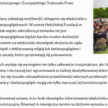
tytucyjnego i Europejskiego Trybunału Praw
ny zakładają możliwość ubiegania się właściciela o
iatopoglądowych. W ocenie Helsińskiej Fundacji w
tak wąsko zakreślona przesłanka nie jest
światopoglądowe będzie bardzo trudno dochodzić
owiem na właściciela obowiązek złożenia do sądu
zki z deklarowaną religią lub światopoglądem i
e zasady, które sprzeciwiają się polowaniom.
h wydaje się wymogiem nie tylko całkowicie irracjonalnym, ale i
wny i nie muszą być ugruntowane w żadnej skodyfikowanej doktr
ać by się musiało udowadnianie prawdziwości własnych przekonań 
ary i światopoglądu mogą nie tylko naruszać jej konstytucyjnie
ektowanej ustawy, m.in. brak obowiązku informowania właścicie
Konstytucyjny. Również 6-miesięczny termin na złożenie wniosku