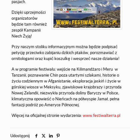
pasjach.
Dzięki uprzejmości
organizatorów
będzie tam również
zespół Kampanii
Niech Żyją!
Przy naszym stoliku informacyjnym można będzie podpisać
petycję przeciwko zabijaniu dzikich ptaków, porozmawiać z
ornitologami oraz kupić koszulkę i wesprzeć nasze działania!
A w programie festiwalu: wejście na Kilimandżaro i Meru w
Tanzanii, poznawanie Chin poza utartymi szlakami, historie o
życiu codziennym w Afganistanie, eksploracja jaskiń i życie w
górskiej wiosce w Meksyku, zjawiskowe krajobrazy i przyroda
Nowej Zelandii, niezwykła przyroda doliny Baryczy w Polsce,
klimatyczna opowieść o Nieńcach na półwyspie Jamał, pełna
fantazji podróż po Ameryce Północnej.
Więcej na oficjalnej stronie wydarzenia:
www.festiwalterra.pl
Udostępnij