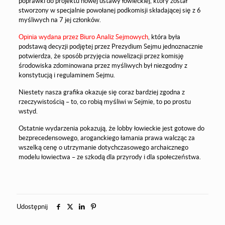
poprawki do projektu nowej ustawy łowieckiej, który został
stworzony w specjalnie powołanej podkomisji składającej się z 6
myśliwych na 7 jej członków.
Opinia wydana przez Biuro Analiz Sejmowych
, która była
podstawą decyzji podjętej przez Prezydium Sejmu jednoznacznie
potwierdza, że sposób przyjęcia nowelizacji przez komisję
środowiska zdominowana przez myśliwych był niezgodny z
konstytucją i regulaminem Sejmu.
Niestety nasza grafika okazuje się coraz bardziej zgodna z
rzeczywistością – to, co robią myśliwi w Sejmie, to po prostu
wstyd.
Ostatnie wydarzenia pokazują, że lobby łowieckie jest gotowe do
bezprecedensowego, aroganckiego łamania prawa walcząc za
wszelką cenę o utrzymanie dotychczasowego archaicznego
modelu łowiectwa – ze szkodą dla przyrody i dla społeczeństwa.
Udostępnij